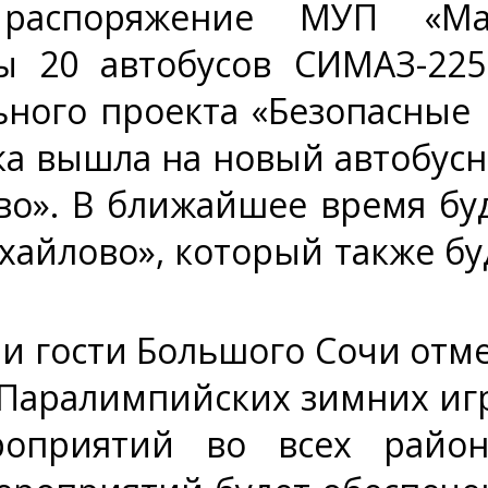
споряжение МУП «Майк
ы 20 автобусов СИМАЗ-225
ного проекта «Безопасные 
ка вышла на новый автобус
о». В ближайшее время бу
айлово», который также бу
и гости Большого Сочи отм
 Паралимпийских зимних игр
оприятий во всех района