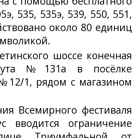
на с помощью бесплатного
 535, 535э, 539, 550, 551,
действовано около 80 единиц
имволикой.
етинского шоссе конечная
ршрута №131а в посёлке
№12/1, рядом с магазином
ия Всемирного фестиваля
с вводится ограничение
улице Триумфальной от