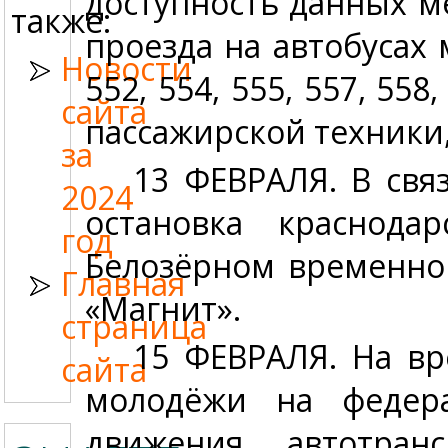
доступность данных м
также:
проезда на автобусах 
Новости
552, 554, 555, 557, 55
сайта
пассажирской техники
за
13 ФЕВРАЛЯ.
В связ
2024
остановка краснод
год
Белозёрном временно
Главная
«Магнит».
страница
15 ФЕВРАЛЯ.
На вр
сайта
молодёжи на федера
движения автотра