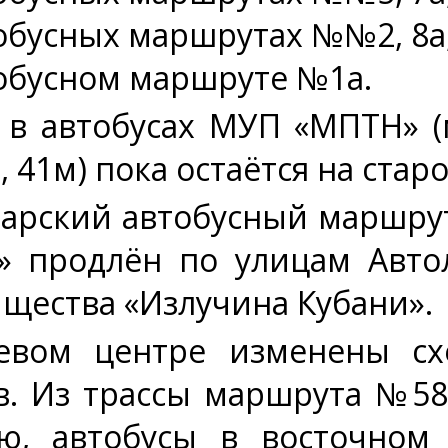
обусных маршрутах №№2, 8а, 18
тобусном маршруте №1а.
а в автобусах МУП «МПТН» 
, 41м) пока остаётся на стар
арский автобусный маршрут
я» продлён по улицам Авт
ищества «Излучина Кубани».
вом центре изменены сх
в. Из трассы маршрута №58
ю, автобусы в восточном