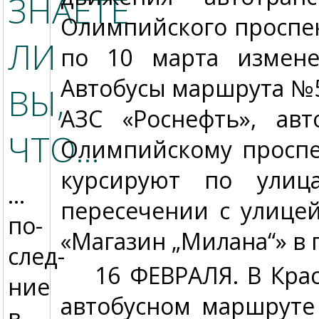
ЗНАЕТЕ
Олимпийского проспект
ЛИ
по 10 марта измене
Автобусы маршрута №5
ВЫ,
АЗС «Роснефть», а
ЧТО…
Олимпийскому проспе
курсируют по улиц
…
пересечении с улице
по­
«Магазин „Милана“» в
след­
16 ФЕВРАЛЯ.
В Крас
ние
автобусном маршрут
в