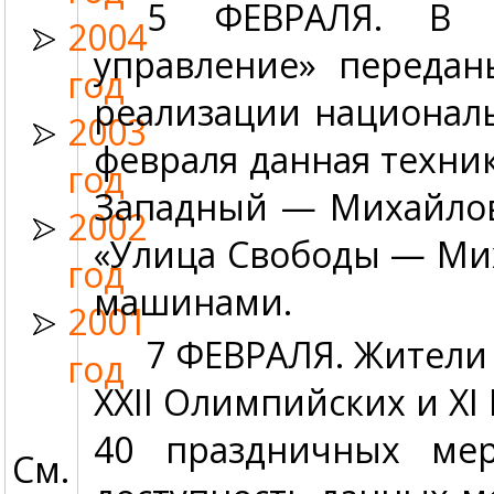
5 ФЕВРАЛЯ.
В ра
2004
управление» передан
год
реализации националь
2003
февраля данная техни
год
Западный — Михайлов
2002
«Улица Свободы — Мих
год
машинами.
2001
7 ФЕВРАЛЯ.
Жители 
год
XXII Олимпийских и XI
40 праздничных мер
См.