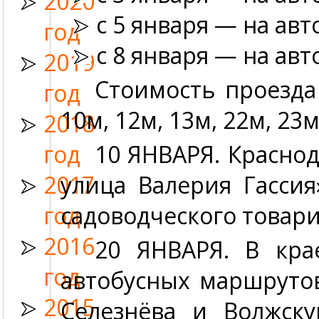
2020
с 5 января — на авт
год
с 8 января — на ав
2019
Стоимость проезд
год
10м, 12м, 13м, 22м, 23м
2018
год
10 ЯНВАРЯ.
Краснод
2017
улица Валерия Гасси
год
садоводческого товар
2016
20 ЯНВАРЯ.
В крае
год
автобусных маршруто
2015
Селезнёва и Волжску