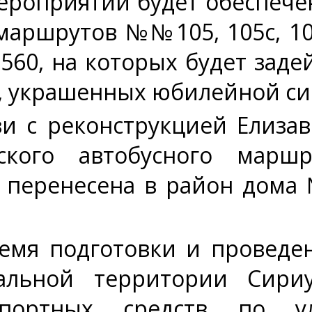
ероприятий будет обеспече
маршрутов №№105, 105с, 105э,
8, 560, на которых будет за
, украшенных юбилейной с
и с реконструкцией Елизав
арского автобусного ма
 перенесена в район дома 
емя подготовки и проведен
льной территории Сириу
нспортных средств по 