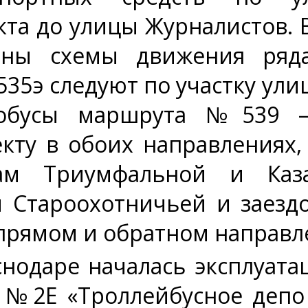
а до улицы Журналистов. В 
ны схемы движения ряда
35э следуют по участку ул
втобусы маршрута №539 
кту в обоих направлениях
ам Триумфальной и Каз
й Староохотничьей и заезд
 прямом и обратном направл
нодаре началась эксплуатац
е №2Е «Троллейбусное де