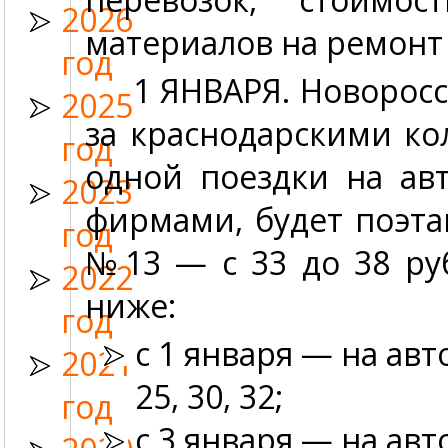
2026
материалов на ремонт
год
1 ЯНВАРЯ.
Новоросс
2025
за краснодарскими ко
год
одной поездки на ав
2023
фирмами, будет поэта
год
№13 — с 33 до 38 ру
2022
ниже:
год
с 1 января — на авт
2021
25, 30, 32;
год
с 3 января — на авто