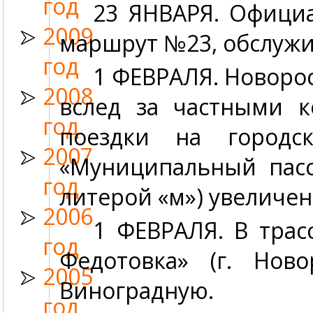
год
23 ЯНВАРЯ.
Официал
2009
маршрут №23, обслужив
год
1 ФЕВРАЛЯ.
Новорос
2008
вслед за частными к
год
поездки на городс
2007
«Муниципальный пасс
год
литерой «м») увеличена
2006
1 ФЕВРАЛЯ.
В трас
год
Федотовка» (г. Нов
2005
Виноградную.
год