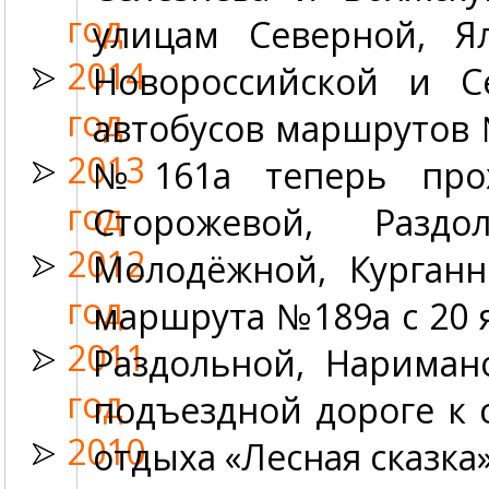
год
улицам Северной, Я
2014
Новороссийской и С
год
автобусов маршрутов 
2013
№161а теперь прох
год
Сторожевой, Раздо
2012
Молодёжной, Курганн
год
маршрута №189а с 20 
2011
Раздольной, Нариман
год
подъездной дороге к 
2010
отдыха «Лесная сказка»