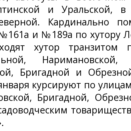
лтинской и Уральской, 
еверной. Кардинально по
№161а и №189а по хутору Л
одят хутор транзитом п
льной, Наримановской, 
ой, Бригадной и Обрезной
января курсируют по улицам
овской, Бригадной, Обрез
садоводческим товариществ
.