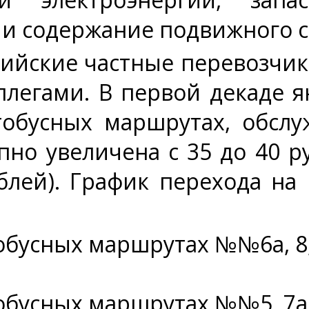
 и содержание подвижного с
ийские частные перевозчи
ллегами. В первой декаде я
тобусных маршрутах, обсл
пно увеличена с 35 до 40 
блей). График перехода на
обусных маршрутах №№6а, 8, 14
бусных маршрутах №№5, 7а, 10,